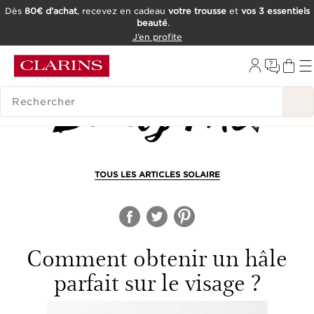
Dès
80€ d’achat
, recevez en cadeau
votre trousse
et
vos 3 essentiels
beauté
.
ALLER AU CONTENU
J’en profite
CONSULTER LE PIED DE PAGE
OUTIL D'ACCESSIBILITÉ
HISTORIQUE DES RECHERCHES
TOUS LES ARTICLES SOLAIRE
Comment obtenir un hâle
parfait sur le visage ?