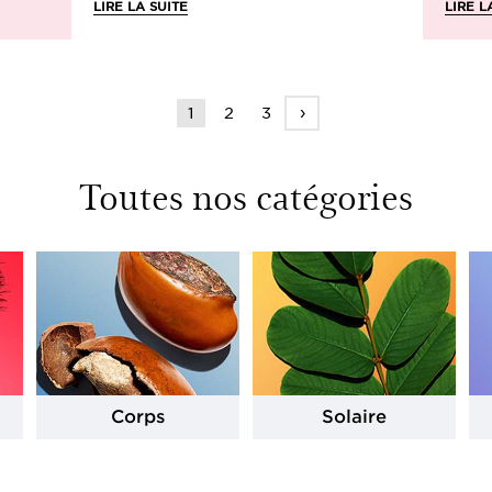
LIRE LA SUITE
LIRE L
›
1
2
3
Toutes nos catégories
Corps
Solaire