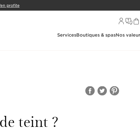
’en profite
Services
Boutiques & spas
Nos valeu
e teint ?