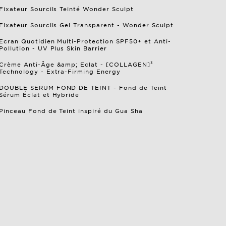
Fixateur Sourcils Teinté Wonder Sculpt
Fixateur Sourcils Gel Transparent - Wonder Sculpt
Ecran Quotidien Multi-Protection SPF50+ et Anti-
Pollution - UV Plus Skin Barrier
Crème Anti-Âge &amp; Eclat - [COLLAGEN]³
Technology - Extra-Firming Energy
DOUBLE SERUM FOND DE TEINT - Fond de Teint
Sérum Éclat et Hybride
Pinceau Fond de Teint inspiré du Gua Sha