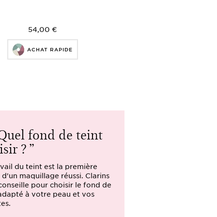
54,00 €
ACHAT RAPIDE
Quel fond de teint
Comment
isir ?
maquiller 
vail du teint est la première
Comment bien se 
 d'un maquillage réussi. Clarins
Question importa
conseille pour choisir le fond de
femme. Clarins v
 adapté à votre peau et vos
conseils beauté e
tes.
marque experte.