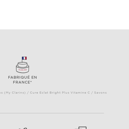
FABRIQUÉ EN
FRANCE*
ns (My Clarins) / Cure Eclat Bright Plus Vitamine C / Savons