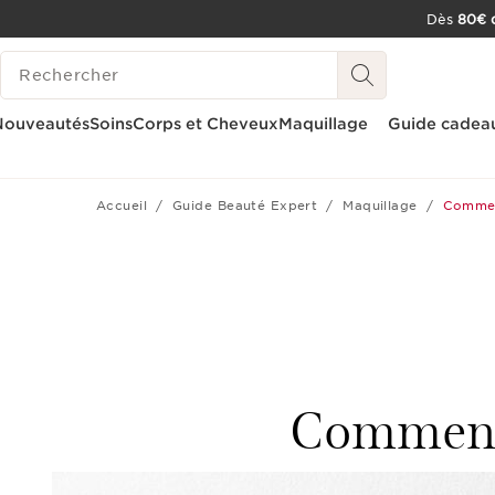
Dès
80€ d
ALLER AU CONTENU
HISTORIQUE DES RECHERCHES
CONSULTER LE PIED DE PAGE
OUTIL D'ACCESSIBILITÉ
Nouveautés
Soins
Corps et Cheveux
Maquillage
Guide cadea
Accueil
Guide Beauté Expert
Maquillage
Commen
Comment 