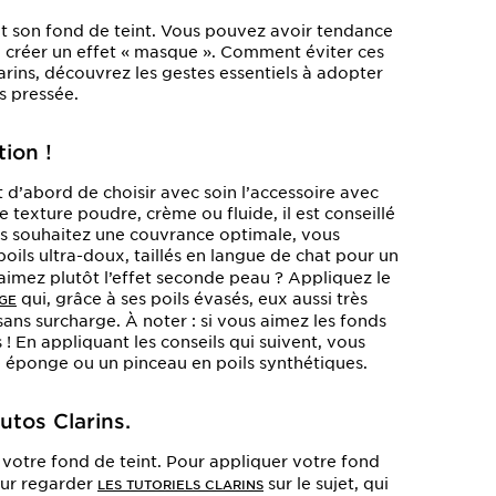
ent son fond de teint. Vous pouvez avoir tendance
à créer un effet « masque ». Comment éviter ces
arins, découvrez les gestes essentiels à adopter
s pressée.
tion !
t d’abord de choisir avec soin l’accessoire avec
 texture poudre, crème ou fluide, il est conseillé
ous souhaitez une couvrance optimale, vous
poils ultra-doux, taillés en langue de chat pour un
aimez plutôt l’effet seconde peau ? Appliquez le
qui, grâce à ses poils évasés, eux aussi très
AGE
 sans surcharge. À noter : si vous aimez les fonds
s ! En appliquant les conseils qui suivent, vous
e éponge ou un pinceau en poils synthétiques.
utos Clarins.
votre fond de teint. Pour appliquer votre fond
our regarder
sur le sujet, qui
LES TUTORIELS CLARINS