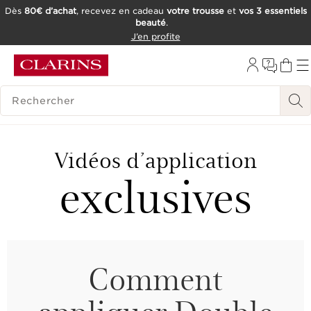
Dès
80€ d’achat
, recevez en cadeau
votre trousse
et
vos 3 essentiels
beauté
.
ALLER AU CONTENU
J’en profite
CONSULTER LE PIED DE PAGE
OUTIL D'ACCESSIBILITÉ
HISTORIQUE DES RECHERCHES
Vidéos d’application
exclusives
Comment