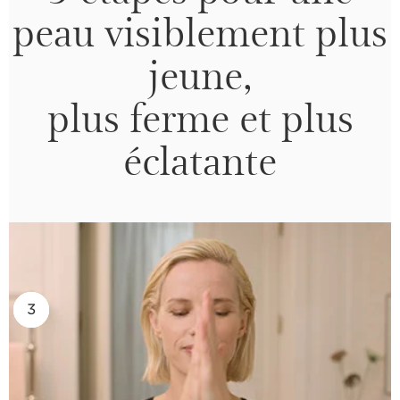
peau visiblement plus
jeune,
plus ferme et plus
éclatante
2
3
1