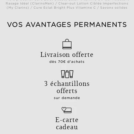
Rasage Idéal (ClarinsMen) / Clear-out Lotion Ciblée Imperfections
(My Clarins) / Cure Eclat Bright Plus Vitamine C / Savons solides
VOS AVANTAGES PERMANENTS
Livraison offerte
dès 70€ d'achats
3 échantillons
offerts
sur demande
E-carte
cadeau