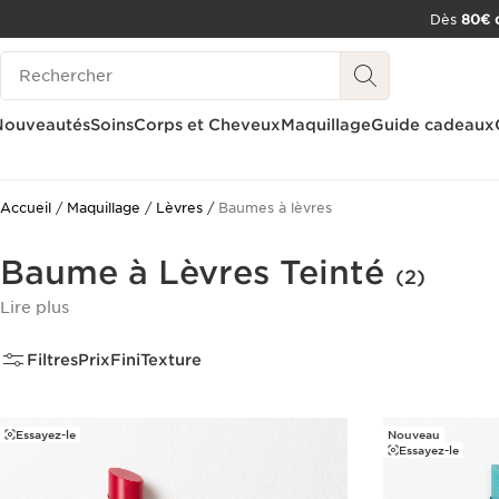
Dès
80€ d
ALLER AU CONTENU
Historique des recherches
CONSULTER LE PIED DE PAGE
OUTIL D'ACCESSIBILITÉ
Nouveautés
Soins
Corps et Cheveux
Maquillage
Guide cadeaux
Accueil
Maquillage
Lèvres
Baumes à lèvres
Baume à Lèvres Teinté
(2)
Lire plus
Filtres
Prix
Fini
Texture
Essayez-le
Nouveau
Essayez-le