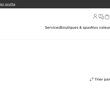
’en profite
Services
Boutiques & spas
Nos valeu
Trier par