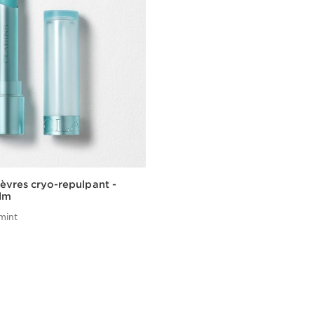
èvres cryo-repulpant -
alm
mint
Achat rapide