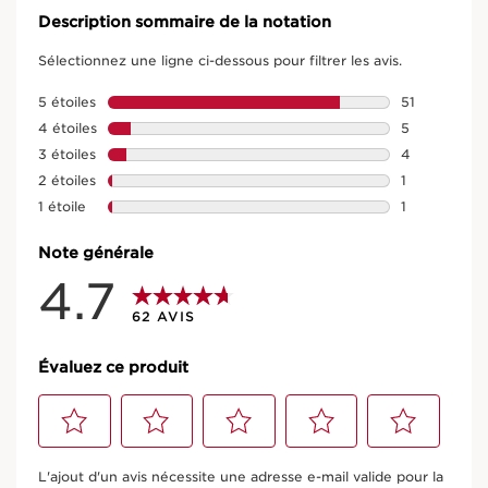
Description sommaire de la notation
Sélectionnez une ligne ci-dessous pour filtrer les avis.
5 étoiles
étoiles
51
51 avis avec 
4 étoiles
étoiles
5
5 avis avec 4
3 étoiles
étoiles
4
4 avis avec 3
Nettoyant Visage Hydratant​ -
2 étoiles
étoiles
1
1 avis avec 2 
1 étoile
étoiles
1
Doux Nettoyant
1 avis avec 1 
Note générale
75 AVIS CLIENTS
4.7
Le nettoyant moussant qui nettoie, démaquille, hydrate
62 AVIS
et élimine les impuretés tout en aidant à préserver
l'équilibre cutané.
EN SAVOIR PLUS
Évaluez ce produit
Nouveau prix 30,00 €
30,00 €
(24,00 €/100ml)
Sélectionnez
Sélectionnez
Sélectionnez
Sélectionnez
Sélectionnez
125 ml
pour
pour
pour
pour
pour
L'ajout d'un avis nécessite une adresse e-mail valide pour la
attribuer
attribuer
attribuer
attribuer
attribuer