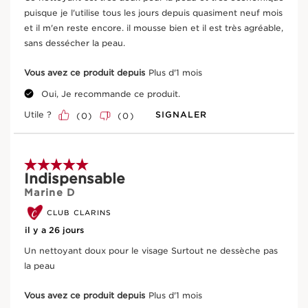
Formulé d'un extrait d'aloe vera bio qui aide à hydrater
puisque je l'utilise tous les jours depuis quasiment neuf mois
la peau pour la rendre souple et confortable, ce
et il m'en reste encore. il mousse bien et il est très agréable,
nettoyant est idéal pour équilibrer les peaux normales à
sans dessécher la peau.
VOIR PLUS
sèches.
Sa formule est également conçue du [Complexe
Vous avez ce produit depuis
Plus d'1 mois
Douceur] Clarins aux extraits bio de gentiane jaune et
de mélisse qui contribuent à apaiser et adoucir la peau.
Oui, Je recommande ce produit.
Des résultats prouvés
Enfin, l'extrait de moringa aide à limiter l’adhérence des
Utile ?
SIGNALER
(
0
)
(
0
)
impuretés sur la peau.
Composition
Texture crémeuse qui se tranforme en une belle mousse
douce et fine.
5 sur 5 étoiles.
Indispensable
Pour minimiser son empreinte environnementale, Clarins
Bon pour la peau, meilleur pour la
ALLER AU CONTENU
Marine D
repense ce produit dans un tube encore plus éco-conçu
planète
avec une capsule allégée.
CLUB CLARINS
Innovation
il y a 26 jours
Ingrédient bio
Domaine Clarins
[COMPLEXE DOUCEUR] Clarins
Un nettoyant doux pour le visage Surtout ne dessèche pas
Composé d’extraits bio de gentiane jaune et de mélisse
Packaging eco-pensé
Filière équitable
la peau
issus du Domaine Clarins, sélectionnés pour vous
transmettre toute la fraicheur et la pureté des Alpes.
Vous avez ce produit depuis
Plus d'1 mois
Il contribue à apaiser et adoucir la peau.