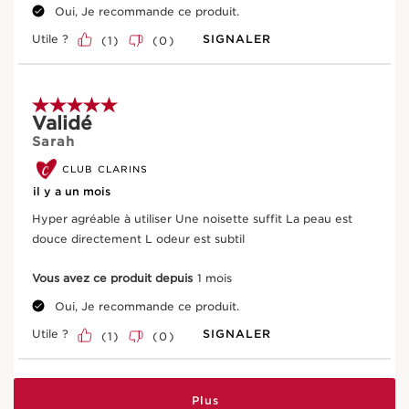
Le plus Clarins
Oui, Je recommande ce produit.
Une sensorialité entièrement retravaillée pour obtenir à
D’où vient votre produit ?
Utile ?
SIGNALER
(
1
)
(
0
)
l’utilisation une texture crémeuse qui se transforme en
une mousse douce et fine.
De l'approvisionnement en ingrédients à la
fabrication -
CLARINS T.R.U.S.T.
vous dit tout.
5 sur 5 étoiles.
Validé
Sarah
Entrez le code de lot du produit
*
CLUB CLARINS
il y a un mois
Rechercher
Hyper agréable à utiliser Une noisette suffit La peau est
douce directement L odeur est subtil
Vous avez ce produit depuis
1 mois
Ingrédients actifs clés
Oui, Je recommande ce produit.
ALLER AU CONTENU
Utile ?
SIGNALER
(
1
)
(
0
)
Plus