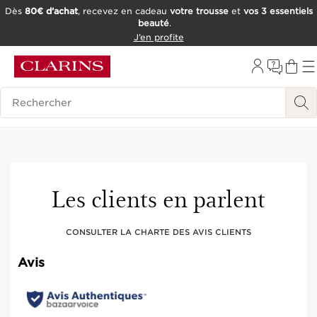
Dès
80€ d’achat
, recevez en cadeau
votre trousse
et
vos 3 essentiels
beauté
.
ALLER AU CONTENU
J’en profite
CONSULTER LE PIED DE PAGE
OUTIL D'ACCESSIBILITÉ
Historique des recherches
Les clients en parlent
CONSULTER LA CHARTE DES AVIS CLIENTS
Avis