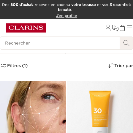
Dès
80€ d’achat
, recevez en cadeau
votre trousse
et
vos 3 essentiels
beauté
.
ALLER AU CONTENU
J’en profite
CONSULTER LE PIED DE PAGE
OUTIL D'ACCESSIBILITÉ
Historique des recherches
Notre sélection
(1)
Filtres (1)
Trier par