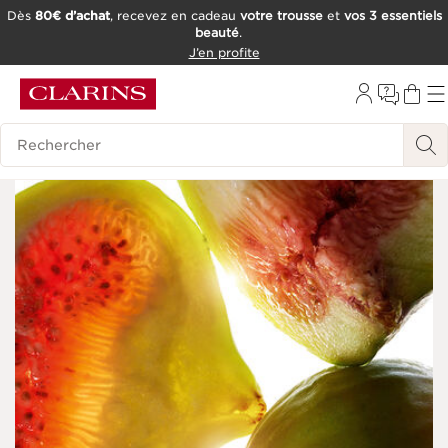
Dès
80€ d’achat
, recevez en cadeau
votre trousse
et
vos 3 essentiels
beauté
.
ALLER AU CONTENU
J’en profite
CONSULTER LE PIED DE PAGE
OUTIL D'ACCESSIBILITÉ
Historique des recherches