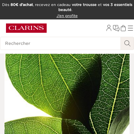
Dès
80€ d’achat
, recevez en cadeau
votre trousse
et
vos 3 essentiels
beauté
.
ALLER AU CONTENU
J’en profite
CONSULTER LE PIED DE PAGE
OUTIL D'ACCESSIBILITÉ
Historique des recherches