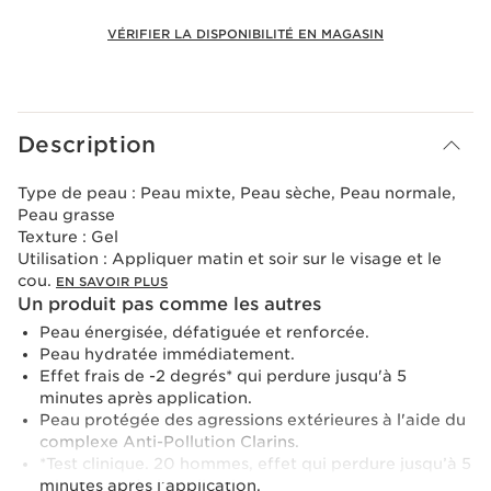
VÉRIFIER LA DISPONIBILITÉ EN MAGASIN
Voir le panier
Description
Type de peau :
Peau mixte, Peau sèche, Peau normale,
Peau grasse
Texture :
Gel
Utilisation :
Appliquer matin et soir sur le visage et le
cou.
EN SAVOIR PLUS
Un produit pas comme les autres
Peau énergisée, défatiguée et renforcée.
Peau hydratée immédiatement.
Effet frais de -2 degrés* qui perdure jusqu'à 5
minutes après application.
Peau protégée des agressions extérieures à l'aide du
complexe Anti-Pollution Clarins.
*Test clinique. 20 hommes, effet qui perdure jusqu’à 5
minutes après l’application.