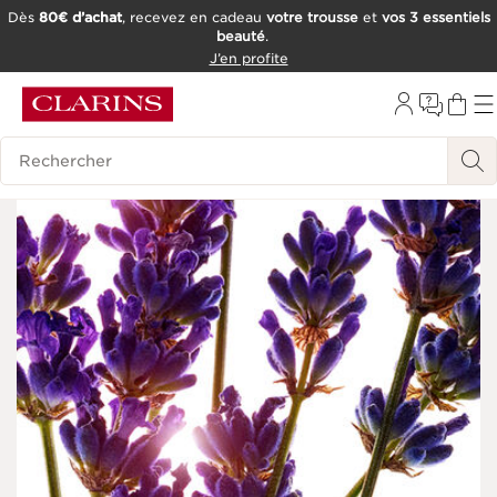
Dès
80€ d’achat
, recevez en cadeau
votre trousse
et
vos 3 essentiels
beauté
.
ALLER AU CONTENU
J’en profite
CONSULTER LE PIED DE PAGE
OUTIL D'ACCESSIBILITÉ
Historique des recherches