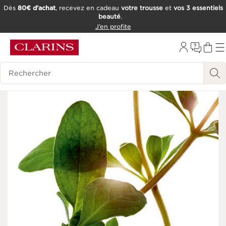
Dès
80€ d’achat
, recevez en cadeau
votre trousse
et
vos 3 essentiels
beauté
.
ALLER AU CONTENU
J’en profite
CONSULTER LE PIED DE PAGE
OUTIL D'ACCESSIBILITÉ
Historique des recherches