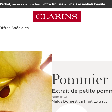
’achat
, recevez en cadeau
votre trousse
et
vos 3 essentiels beauté
.
J
Offres Spéciales
Pommier
Extrait de petite pom
Nom INCI
Malus Domestica Fruit Extract