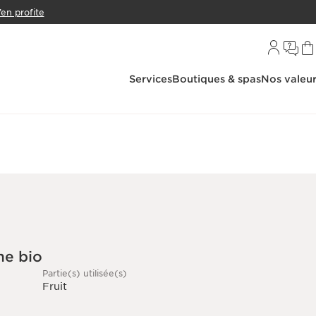
’en profite
Services
Boutiques & spas
Nos valeu
me bio
Partie(s) utilisée(s)
Fruit