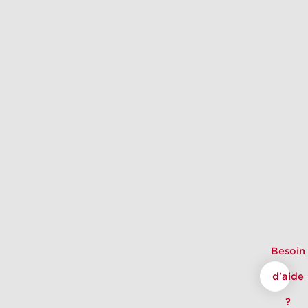
Besoin
d'aide
?