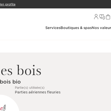
’en profite
Services
Boutiques & spas
Nos valeu
es bois
 bois bio
Partie(s) utilisée(s)
Parties aériennes fleuries