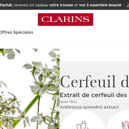
’achat
, recevez en cadeau
votre trousse
et
vos 3 essentiels beauté
.
J
Offres Spéciales
Cerfeuil d
Extrait de cerfeuil des
Nom INCI
Anthriscus sylvestris extract