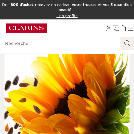
Dès
80€ d’achat
, recevez en cadeau
votre trousse
et
vos 3 essentiels
beauté
.
ALLER AU CONTENU
J’en profite
CONSULTER LE PIED DE PAGE
OUTIL D'ACCESSIBILITÉ
Historique des recherches