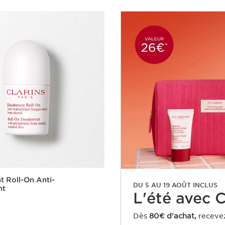
 Roll-On Anti-
DU 5 AU 19 AOÛT INCLUS
nt
L'été avec Cl
Dès
80€ d'achat,
receve