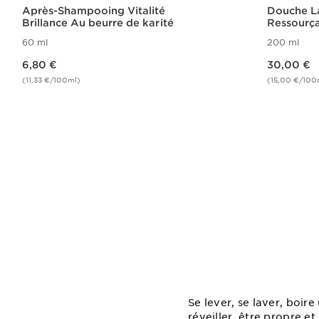
Après-Shampooing Vitalité
Douche L
Brillance Au beurre de karité
Ressourç
60 ml
200 ml
Nouveau prix 6,80 €
Nouveau prix 30,00 €
6,80 €
30,00 €
(11,33 €/100ml)
(15,00 €/100
Achat rapide
Se lever, se laver, boir
réveiller, être propre e