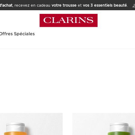
’achat
, recevez en cadeau
votre trousse
et
vos 3 essentiels beauté
.
J
Offres Spéciales