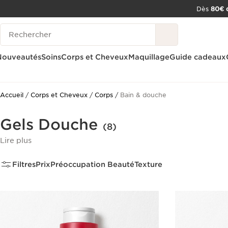
Dès
80€ d
ALLER AU CONTENU
Historique des recherches
CONSULTER LE PIED DE PAGE
OUTIL D'ACCESSIBILITÉ
Nouveautés
Soins
Corps et Cheveux
Maquillage
Guide cadeaux
Accueil
Corps et Cheveux
Corps
Bain & douche
Gels Douche
(8)
Lire plus
Filtres
Prix
Préoccupation Beauté
Texture