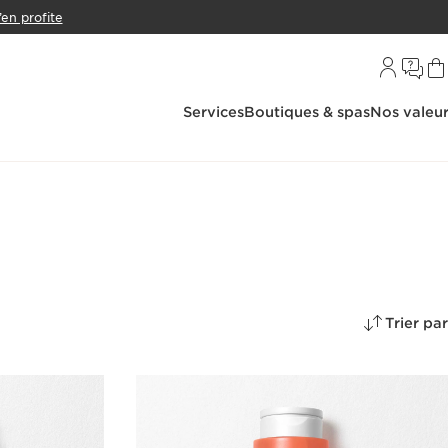
’en profite
Services
Boutiques & spas
Nos valeu
Trier par