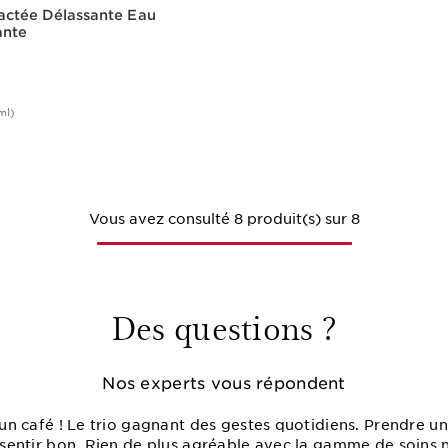
actée Délassante Eau
ante
ml)
Achat rapide
Vous avez consulté 8 produit(s) sur 8
Des questions ?
Nos experts vous répondent
e un café ! Le trio gagnant des gestes quotidiens. Prendre 
t sentir bon. Rien de plus agréable avec la gamme de soins 