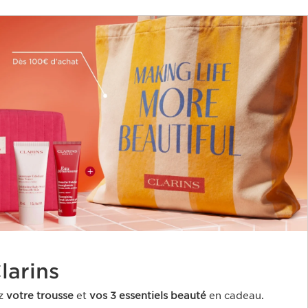
arins ​
z
votre trousse
et
vos 3 essentiels beauté
en cadeau​.