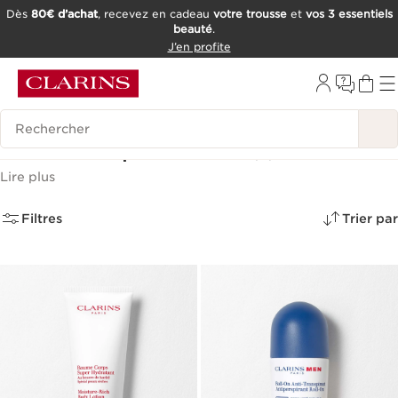
Dès
80€ d’achat
, recevez en cadeau
votre trousse
et
vos 3 essentiels
beauté
.
ALLER AU CONTENU
J’en profite
CONSULTER LE PIED DE PAGE
OUTIL D'ACCESSIBILITÉ
Historique des recherches
Crème Corps Homme
(2)
Lire plus
Filtres
Trier par