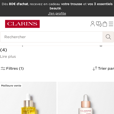
Dès
80€ d’achat
, recevez en cadeau
votre trousse
et
vos 3 essentiels
beauté
.
ALLER AU CONTENU
J’en profite
CONSULTER LE PIED DE PAGE
OUTIL D'ACCESSIBILITÉ
Historique des recherches
Huiles pour Peaux Sèches Visage
(4)
Lire plus
Filtres (1)
Trier par
Meilleure vente