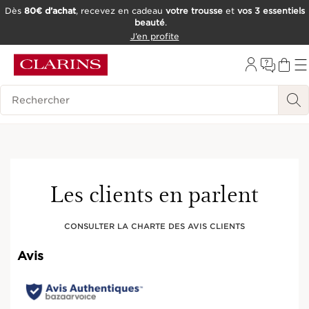
Dès
80€ d’achat
, recevez en cadeau
votre trousse
et
vos 3 essentiels
beauté
.
ALLER AU CONTENU
J’en profite
CONSULTER LE PIED DE PAGE
OUTIL D'ACCESSIBILITÉ
Historique des recherches
Hot on social
Rechargeable
Les clients en parlent
CONSULTER LA CHARTE DES AVIS CLIENTS
Avis