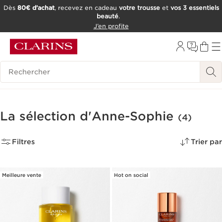
Dès
80€ d’achat
, recevez en cadeau
votre trousse
et
vos 3 essentiels
beauté
.
ALLER AU CONTENU
J’en profite
CONSULTER LE PIED DE PAGE
OUTIL D'ACCESSIBILITÉ
Historique des recherches
La sélection d'Anne-Sophie
(4)
Filtres
Trier par
Meilleure vente
Hot on social