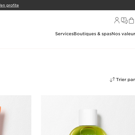
’en profite
Services
Boutiques & spas
Nos valeu
Trier par