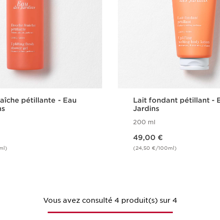
aîche pétillante - Eau
Lait fondant pétillant -
ns
Jardins
200 ml
Nouveau prix 49,00 €
49,00 €
ml)
(24,50 €/100ml)
Achat rapide
Achat rapi
Vous avez consulté 4 produit(s) sur 4