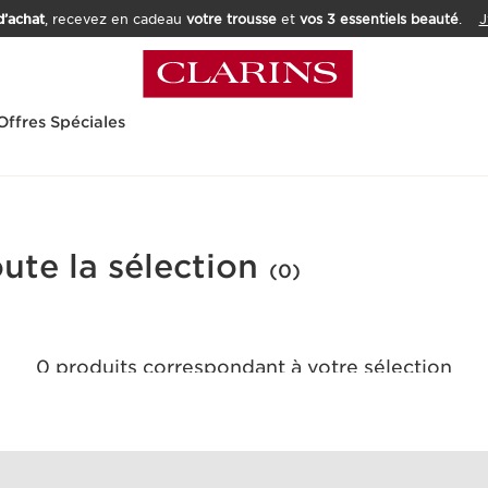
’achat
, recevez en cadeau
votre trousse
et
vos 3 essentiels beauté
.
J
Offres Spéciales
ute la sélection
(0)
0 produits correspondant à votre sélection
Réinitialiser tous les filtres