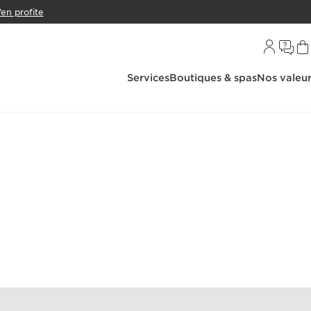
’en profite
Services
Boutiques & spas
Nos valeu