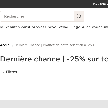
Dès
80€ d
ALLER AU CONTENU
Historique des recherches
CONSULTER LE PIED DE PAGE
OUTIL D'ACCESSIBILITÉ
Nouveautés
Soins
Corps et Cheveux
Maquillage
Guide cadeaux
Accueil
Dernière Chance | Profitez de notre sélection à -25%
Dernière chance | -25% sur to
Filtres