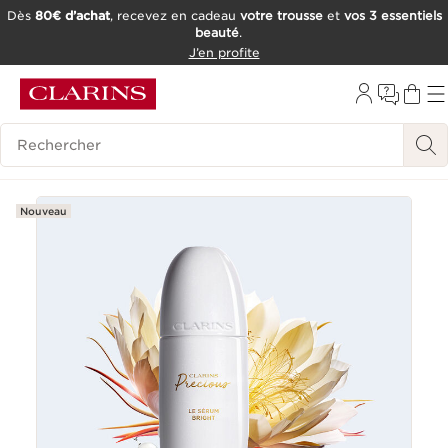
Dès
80€ d’achat
, recevez en cadeau
votre trousse
et
vos 3 essentiels
beauté
.
ALLER AU CONTENU
J’en profite
CONSULTER LE PIED DE PAGE
OUTIL D'ACCESSIBILITÉ
Historique des recherches
Nouveau