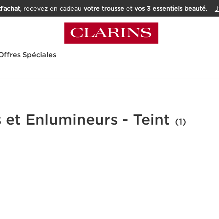
’achat
, recevez en cadeau
votre trousse
et
vos 3 essentiels beauté
.
J
Offres Spéciales
 et Enlumineurs - Teint
(1)