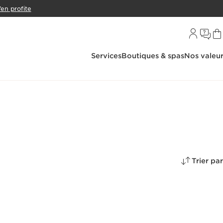
’en profite
Services
Boutiques & spas
Nos valeu
Trier par