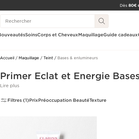
Dès
80€ d
ALLER AU CONTENU
Historique des recherches
CONSULTER LE PIED DE PAGE
OUTIL D'ACCESSIBILITÉ
Nouveautés
Soins
Corps et Cheveux
Maquillage
Guide cadeaux
Accueil
Maquillage
Teint
Bases & enlumineurs
Primer Eclat et Energie Bases
Lire plus
Filtres (1)
Prix
Préoccupation Beauté
Texture