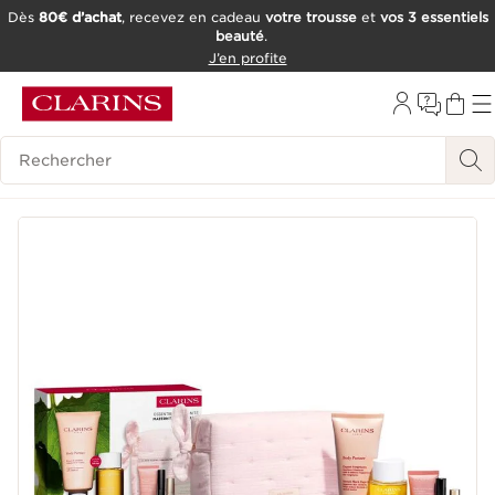
Dès
80€ d’achat
, recevez en cadeau
votre trousse
et
vos 3 essentiels
beauté
.
ALLER AU CONTENU
J’en profite
CONSULTER LE PIED DE PAGE
OUTIL D'ACCESSIBILITÉ
Historique des recherches