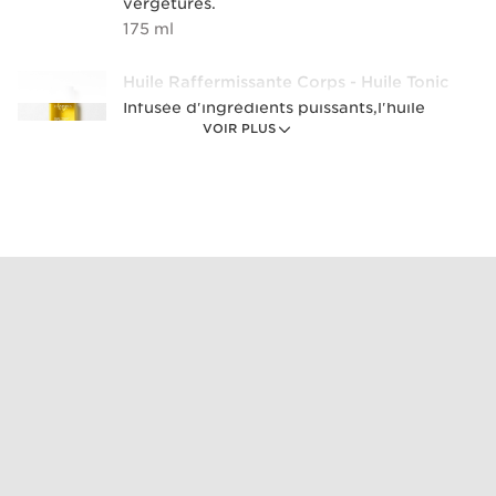
vergetures.
175 ml
Huile Raffermissante Corps - Huile Tonic
Infusée d'ingrédients puissants,l'huile
raffermissante pour le corps nourrit
VOIR PLUS
intensément, tonifie visiblement, et laisse
votre peau douce, souple et sublimement
ferme.
100 ml
Multi-Active Jour - 15ml
Lisse les premières rides, booste l'éclat,
hydrate et prolonge la jeunesse de votre
peau
1 unité
Wonder Volume Mascara XXL, 3ml
Plus qu’un mascara… du volume extrême
instantané et le volume des cils nus parait
boosté jour après jour dans un concentré
de soin.