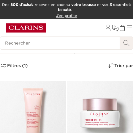
Dès
80€ d’achat
, recevez en cadeau
votre trousse
et
vos 3 essentiels
beauté
.
ALLER AU CONTENU
J’en profite
CONSULTER LE PIED DE PAGE
OUTIL D'ACCESSIBILITÉ
Historique des recherches
Meilleures Ventes
(2)
Filtres (1)
Trier par