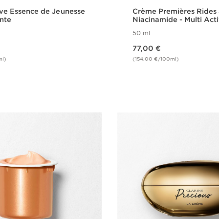
ive Essence de Jeunesse
Crème Premières Rides 
ante
Niacinamide - Multi Act
50 ml
Nouveau prix 77,00 €
77,00 €
ml)
(154,00 €/100ml)
Achat rapide
Achat rapi