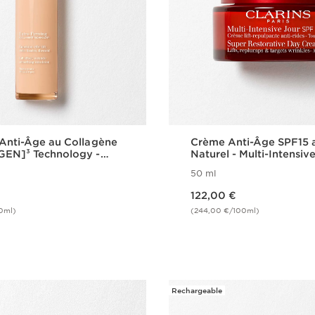
Anti-Âge au Collagène
Crème Anti-Âge SPF15 a
GEN]³ Technology -
Naturel - Multi-Intensiv
ming
50 ml
Nouveau prix 122,00 €
122,00 €
0ml)
(244,00 €/100ml)
Achat rapide
Achat rapi
Rechargeable