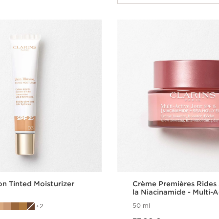
ion Tinted Moisturizer
Crème Premières Rides
la Niacinamide - Multi-A
50 ml
2
Nouveau prix 77,00 €