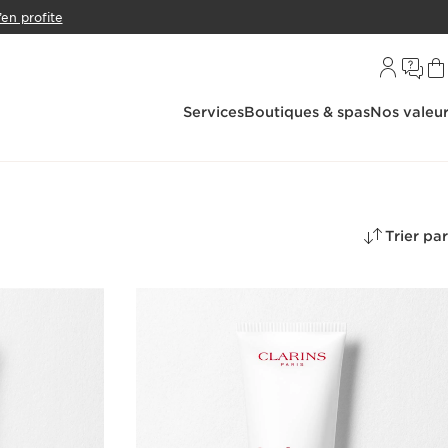
’en profite
Services
Boutiques & spas
Nos valeu
Trier par