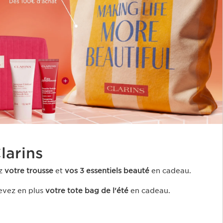
arins ​
z
votre trousse
et
vos 3 essentiels beauté
en cadeau​.
evez en plus
votre tote bag de l'été
en cadeau.