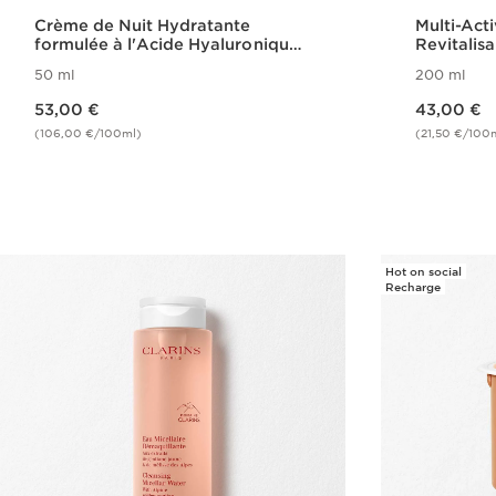
Crème de Nuit Hydratante
Multi-Act
formulée à l'Acide Hyaluronique -
Revitalis
Hydra-Essentiel
50 ml
200 ml
Nouveau prix 53,00 €
Nouveau prix 43,00 €
53,00 €
43,00 €
(106,00 €/100ml)
(21,50 €/100
Achat rapide
Hot on social
Recharge