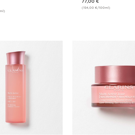
77,00 €
(154,00 €/100ml)
0ml)
Achat rapide
Achat rapi