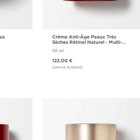
ous
Crème Anti-Âge Peaux Très
Sèches Rétinol Naturel - Multi-
Intensive
50 ml
Nouveau prix 122,00 €
122,00 €
(244,00 €/100ml)
de
Achat rapide