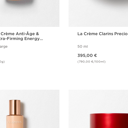
 Crème Anti-Âge &
La Crème Clarins Preci
xtra-Firming Energy
EN]³ TECHNOLOGY
arge
50 ml
Nouveau prix 395,00 €
395,00 €
0g)
(790,00 €/100ml)
Achat rapide
Achat rapi