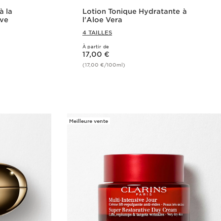
à la
Lotion Tonique Hydratante à
ive
l'Aloe Vera
4 TAILLES
À partir de
Nouveau prix 17,00 €
17,00 €
(17,00 €/100ml)
de
Achat rapide
Meilleure vente