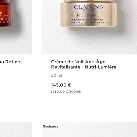
u Rétinol
Crème de Nuit Anti-Âge
e
Revitalisante - Nutri-Lumière
50 ml
Nouveau prix 145,00 €
145,00 €
(290,00 €/100ml)
de
Achat rapide
Recharge