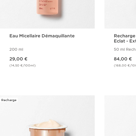
Eau Micellaire Démaquillante
Recharge
Eclat - E
[COLLAG
200 ml
50 ml Rech
Nouveau prix 29,00 €
Nouveau prix 84,00 €
29,00 €
84,00 €
(14,50 €/100ml)
(168,00 €/10
Achat rapide
Recharge