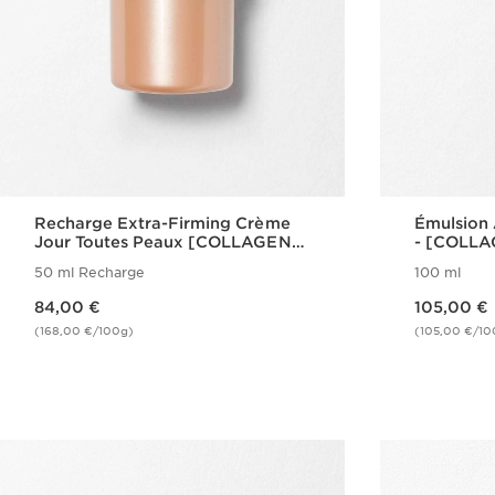
Recharge Extra-Firming Crème
Émulsion 
Jour Toutes Peaux [COLLAGEN]³
- [COLLA
Technology
Extra-Fir
50 ml Recharge
100 ml
Nouveau prix 84,00 €
Nouveau prix 105,00 €
84,00 €
105,00 €
(168,00 €/100g)
(105,00 €/10
Achat rapide