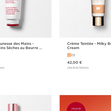
nesse des Mains -
Crème Teintée - Milky B
ns Sèches au Beurre de
Cream
05
Nouveau prix 42,00 €
42,00 €
ml)
(93,33 €/100ml)
Achat rapide
Achat rapi