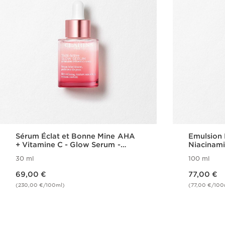
Sérum Éclat et Bonne Mine AHA
Emulsion 
+ Vitamine C - Glow Serum -
Niacinami
Multi-Active
30 ml
100 ml
Nouveau prix 69,00 €
Nouveau prix 77,00 €
69,00 €
77,00 €
(230,00 €/100ml)
(77,00 €/100
Achat rapide