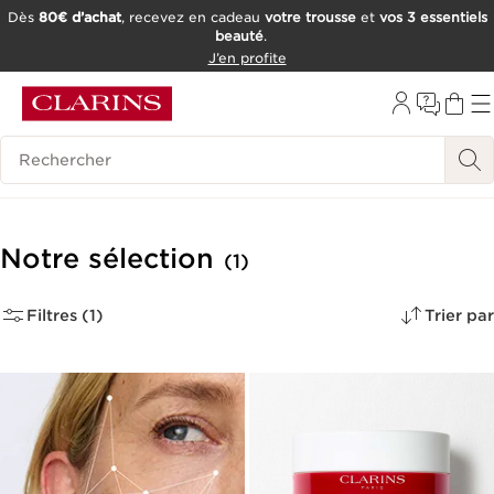
Dès
80€ d’achat
, recevez en cadeau
votre trousse
et
vos 3 essentiels
beauté
.
ALLER AU CONTENU
J’en profite
CONSULTER LE PIED DE PAGE
OUTIL D'ACCESSIBILITÉ
Historique des recherches
Notre sélection
(1)
Filtres (1)
Trier par