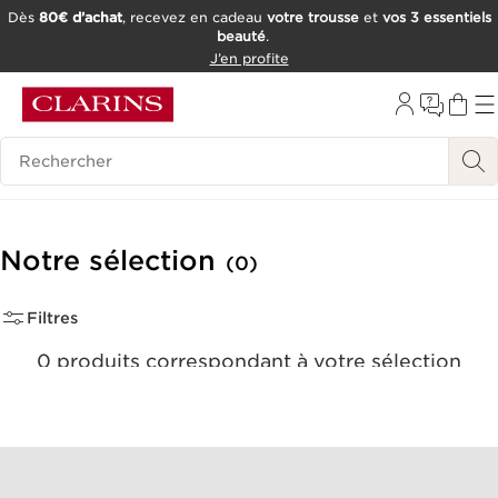
Dès
80€ d’achat
, recevez en cadeau
votre trousse
et
vos 3 essentiels
beauté
.
ALLER AU CONTENU
J’en profite
CONSULTER LE PIED DE PAGE
OUTIL D'ACCESSIBILITÉ
Historique des recherches
Notre sélection
(0)
Filtres
0 produits correspondant à votre sélection
Réinitialiser tous les filtres