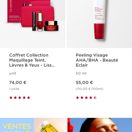
Coffret Collection
Peeling Visage
Maquillage Teint,
AHA/BHA - Beauté
Lèvres & Yeux - Lisse
Eclair
Minute Base
unit
50 ml
Comblante
Nouveau prix 74,00 €
Nouveau prix 55,00 €
74,00 €
55,00 €
1 unité
(110,00 €/100ml)