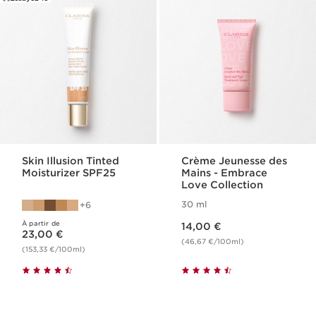
Skin Illusion Tinted
Crème Jeunesse des
Moisturizer SPF25
Mains - Embrace
Love Collection
30 ml
6
Nouveau prix 14,00 €
À partir de
Nouveau prix 23,00 €
14,00 €
23,00 €
(46,67 €/100ml)
(153,33 €/100ml)