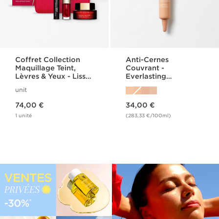
Coffret Collection
Anti-Cernes
Maquillage Teint,
Couvrant -
Lèvres & Yeux - Lisse
Everlasting
Minute Base
Concealer
unit
Comblante
Nouveau prix 74,00 €
Nouveau prix 34,00 €
74,00 €
34,00 €
1 unité
(283,33 €/100ml)