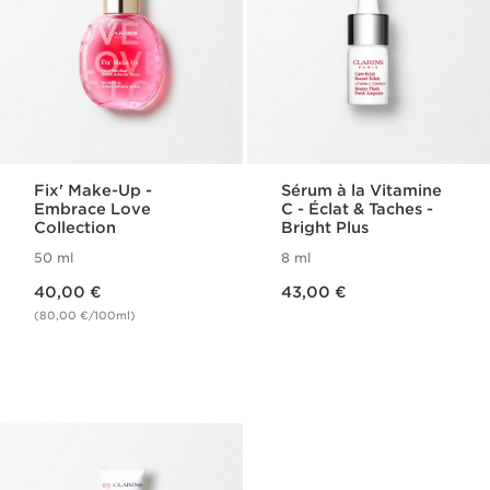
Fix' Make-Up -
Sérum à la Vitamine
Embrace Love
C - Éclat & Taches -
Collection
Bright Plus
50 ml
8 ml
Nouveau prix 40,00 €
Nouveau prix 43,00 €
40,00 €
43,00 €
(80,00 €/100ml)