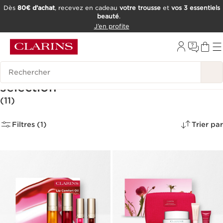
Dès
80€ d’achat
, recevez en cadeau
votre trousse
et
vos 3 essentiels
beauté
.
ALLER AU CONTENU
J’en profite
CONSULTER LE PIED DE PAGE
OUTIL D'ACCESSIBILITÉ
Historique des recherches
Ventes Privées | -30% sur une
sélection
(11)
Filtres (1)
Trier par