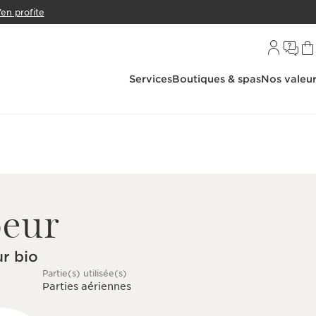
’en profite
Services
Boutiques & spas
Nos valeu
oeur
ur bio
Partie(s) utilisée(s)
Parties aériennes