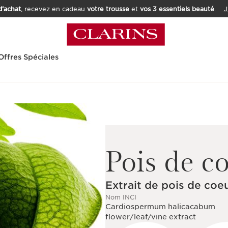
’achat
, recevez en cadeau
votre trousse
et
vos 3 essentiels beauté
.
J
Offres Spéciales
Pois de c
Extrait de pois de coe
Nom INCI
Cardiospermum halicacabum
flower/leaf/vine extract