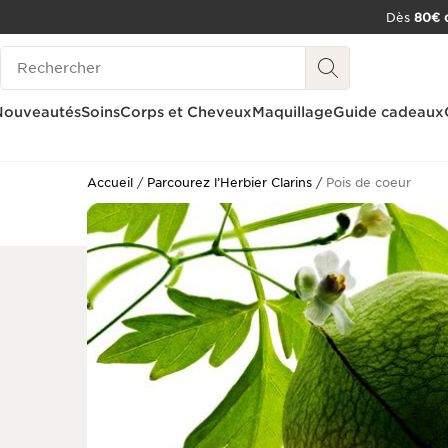
Dès
80€ d
ALLER AU CONTENU
Historique des recherches
CONSULTER LE PIED DE PAGE
OUTIL D'ACCESSIBILITÉ
Nouveautés
Soins
Corps et Cheveux
Maquillage
Guide cadeaux
Accueil
Parcourez l’Herbier Clarins
Pois de coeur