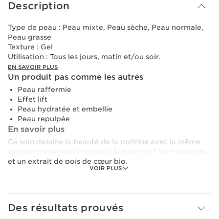
Description
Type de peau :
Peau mixte, Peau sèche, Peau normale,
Peau grasse
Texture :
Gel
Utilisation :
Tous les jours, matin et/ou soir.
EN SAVOIR PLUS
Un produit pas comme les autres
Peau raffermie
Effet lift
Peau hydratée et embellie
Peau repulpée
En savoir plus
Ce soin dessine la beauté de la poitrine avec la même
exigence que pour le visage. Son secret ? Un tripeptide
et un extrait de pois de cœur bio.
VOIR PLUS
Ensemble, ils boostent l’élasticité et le collagène pour
favoriser une peau plus ferme. Le galbe est préservé, la
peau est raffermie jour après jour.
Des résultats prouvés
Son gel rose frais forme un maillage invisible à la