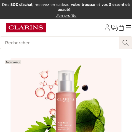
Dès
80€ d’achat
, recevez en cadeau
votre trousse
et
vos 3 essentiels
beauté
.
ALLER AU CONTENU
J’en profite
CONSULTER LE PIED DE PAGE
OUTIL D'ACCESSIBILITÉ
Historique des recherches
Nouveau