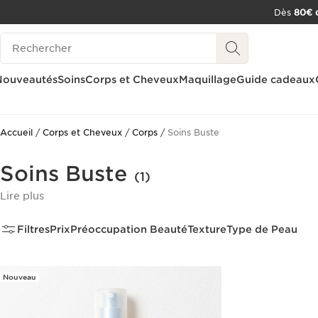
Dès
80€ d
ALLER AU CONTENU
Historique des recherches
CONSULTER LE PIED DE PAGE
OUTIL D'ACCESSIBILITÉ
Nouveautés
Soins
Corps et Cheveux
Maquillage
Guide cadeaux
Accueil
Corps et Cheveux
Corps
Soins Buste
Soins Buste
(1)
Lire plus
Filtres
Prix
Préoccupation Beauté
Texture
Type de Peau
Nouveau