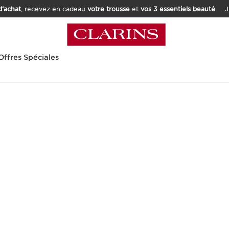
’achat
, recevez en cadeau
votre trousse
et
vos 3 essentiels beauté
.
J
Offres Spéciales