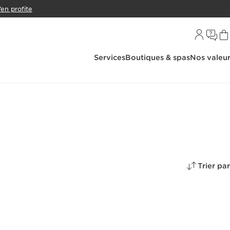
’en profite
Services
Boutiques & spas
Nos valeu
Trier par