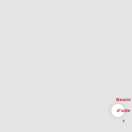
Besoin
d'aide
?