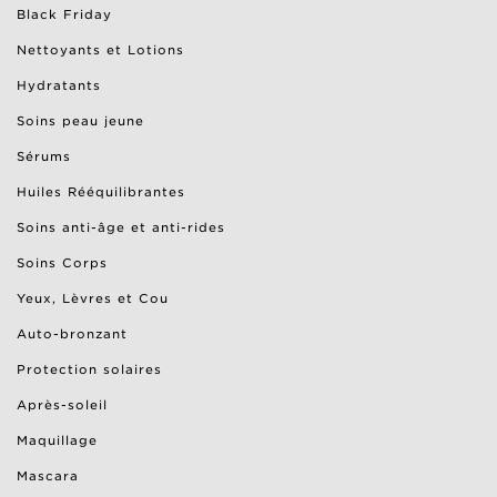
Black Friday
Gommage Exfoliant Peau Neuve
Nettoyants et Lotions
Découvrir
Hydratants
Huile "Tonic"
Gommage Exfoliant Peau Neuve
Soins peau jeune
Découvrir
Gommage Exfoliant Peau Neuve
Gommage Exfoliant Peau Neuve
Sérums
Huiles Rééquilibrantes
Découvrir
Découvrir
Soins anti-âge et anti-rides
Gommage Exfoliant Peau Neuve
Soins Corps
Découvrir
Découvrir
Yeux, Lèvres et Cou
Auto-bronzant
Découvrir
Protection solaires
Après-soleil
Maquillage
Mascara