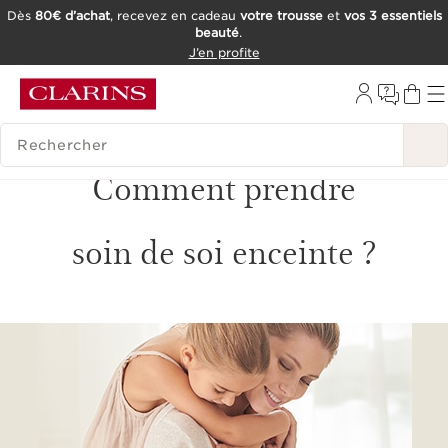
Dès
80€ d’achat
, recevez en cadeau
votre trousse
et
vos 3 essentiels
beauté
.
ALLER AU CONTENU
J’en profite
CONSULTER LE PIED DE PAGE
OUTIL D'ACCESSIBILITÉ
HISTORIQUE DES RECHERCHES
Comment prendre
soin de soi enceinte ?