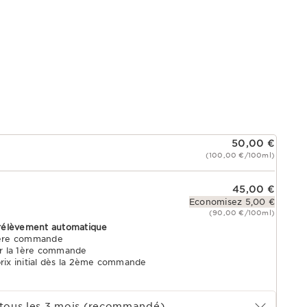
50,00 €
(100,00 €/100ml)
45,00 €
Economisez 5,00 €
(90,00 €/100ml)
rélèvement automatique
1ère commande
r la 1ère commande
prix initial dès la 2ème commande
tous les 3 mois (recommandé)