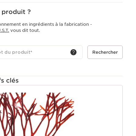
 produit ?
onnement en ingrédients à la fabrication -
S.T.
vous dit tout.
ot du produit
*
Rechercher
fs clés
U