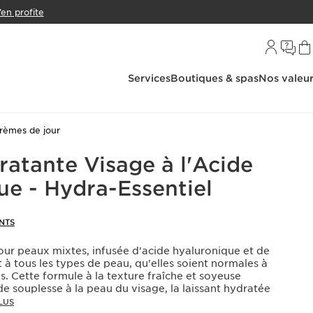
’en profite
Services
Boutiques & spas
Nos valeu
rèmes de jour
atante Visage à l'Acide
ue - Hydra-Essentiel
ENTS
ur peaux mixtes, infusée d'acide hyaluronique et de
 à tous les types de peau, qu'elles soient normales à
es. Cette formule à la texture fraîche et soyeuse
e souplesse à la peau du visage, la laissant hydratée
LUS