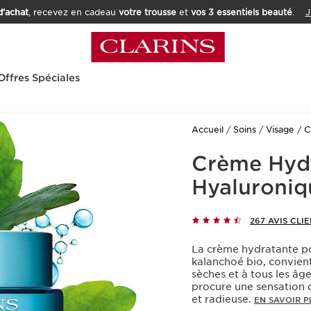
’achat
, recevez en cadeau
votre trousse
et
vos 3 essentiels beauté
.
J
Offres Spéciales
Accueil
Soins
Visage
C
Crème Hydr
Hyaluroniq
267 AVIS CLI
La crème hydratante po
kalanchoé bio, convient
sèches et à tous les âg
procure une sensation d
et radieuse.
EN SAVOIR P