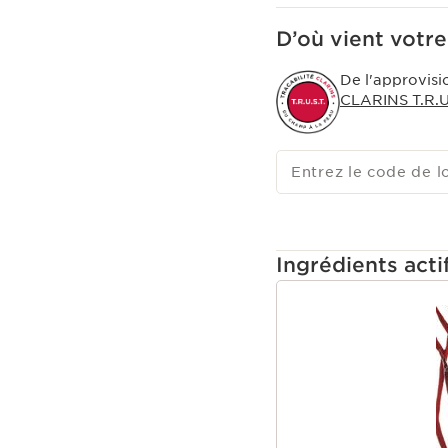
D’où vient votre
De l'approvisi
CLARINS T.R.U.
Entrez le code de l
Ingrédients acti
ALLER AU CONTEN