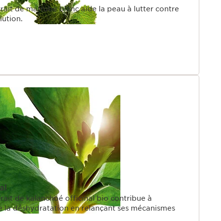
rait de marrube blanc aide la peau à lutter contre
lution.
al
rait de kalanchoé officinal bio contribue à
e la déshydratation en relançant ses mécanismes