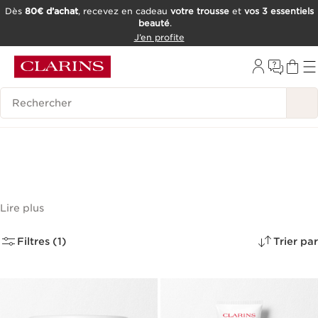
Dès
80€ d’achat
, recevez en cadeau
votre trousse
et
vos 3 essentiels
beauté
.
ALLER AU CONTENU
J’en profite
CONSULTER LE PIED DE PAGE
OUTIL D'ACCESSIBILITÉ
Historique des recherches
Plus de 95 % d’ingrédients
naturels
(6)
Lire plus
Filtres (1)
Trier par