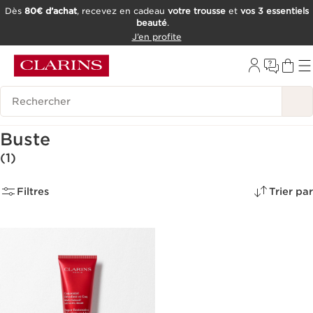
Dès
80€ d’achat
, recevez en cadeau
votre trousse
et
vos 3 essentiels
beauté
.
ALLER AU CONTENU
J’en profite
CONSULTER LE PIED DE PAGE
OUTIL D'ACCESSIBILITÉ
Historique des recherches
Crème Raffermissante Buste -
Buste
(1)
Filtres
Trier par