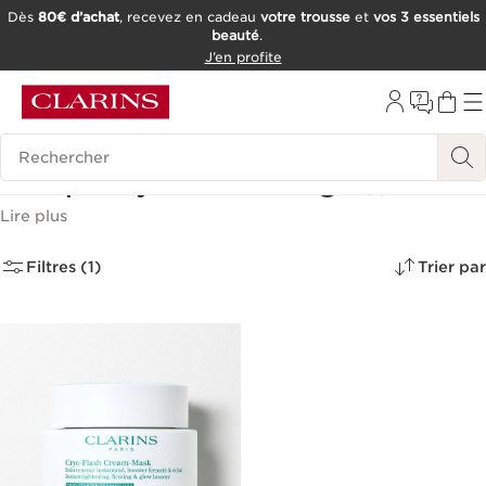
Dès
80€ d’achat
, recevez en cadeau
votre trousse
et
vos 3 essentiels
beauté
.
ALLER AU CONTENU
J’en profite
CONSULTER LE PIED DE PAGE
OUTIL D'ACCESSIBILITÉ
Historique des recherches
Masque Hydratant Visage
(1)
Lire plus
Filtres (1)
Trier par