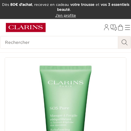
Dès
80€ d’achat
, recevez en cadeau
votre trousse
et
vos 3 essentiels
beauté
.
ALLER AU CONTENU
J’en profite
CONSULTER LE PIED DE PAGE
OUTIL D'ACCESSIBILITÉ
Historique des recherches