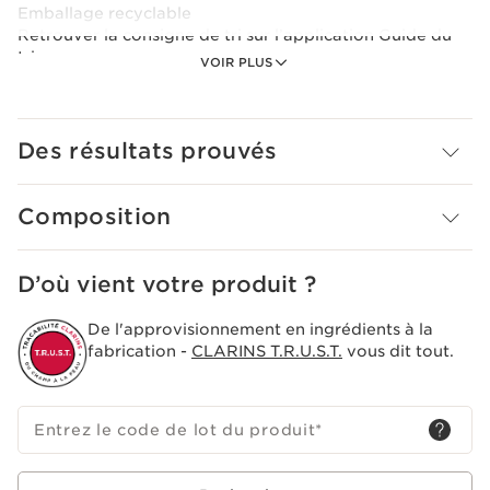
Emballage recyclable
Retrouver la consigne de tri sur l’application Guide du
tri
VOIR PLUS
Précaution d'emploi
Rincer à l'eau.
Des résultats prouvés
Composition
D’où vient votre produit ?
De l'approvisionnement en ingrédients à la
fabrication -
CLARINS T.R.U.S.T.
vous dit tout.
Entrez le code de lot du produit
*