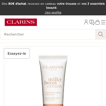
Dès
80€ d’achat
, recevez en cadeau
votre trousse
et
vos 3 essentiels
beauté
.
ALLER AU CONTENU
J’en profite
CONSULTER LE PIED DE PAGE
OUTIL D'ACCESSIBILITÉ
Historique des recherches
Essayez-le