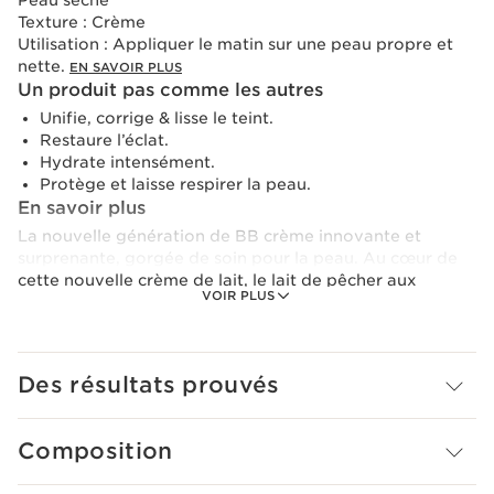
Peau sèche
Texture :
Crème
Utilisation :
Appliquer le matin sur une peau propre et
nette.
EN SAVOIR PLUS
Un produit pas comme les autres
Unifie, corrige & lisse le teint.
Restaure l’éclat.
Hydrate intensément.
Protège et laisse respirer la peau.
En savoir plus
La nouvelle génération de BB crème innovante et
surprenante, gorgée de soin pour la peau. Au cœur de
cette nouvelle crème de lait, le lait de pêcher aux
VOIR PLUS
propriétés nourrissante et adoucissante pour apporter
douceur et confort à la peau au quotidien. Grâce à Milky
boost Cream, les imperfections, marques de fatigue et
ridules sont estompées. Votre teint est uniforme,
Des résultats prouvés
éclatant, lumineux.
Composition