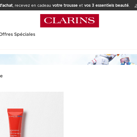
’achat
, recevez en cadeau
votre trousse
et
vos 3 essentiels beauté
.
J
Offres Spéciales
e