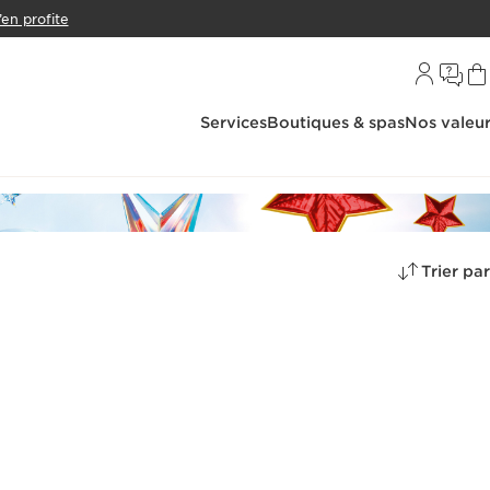
’en profite
Services
Boutiques & spas
Nos valeu
Trier par