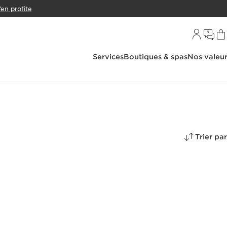
’en profite
Services
Boutiques & spas
Nos valeu
Trier par