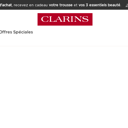
’achat
, recevez en cadeau
votre trousse
et
vos 3 essentiels beauté
.
J
Offres Spéciales