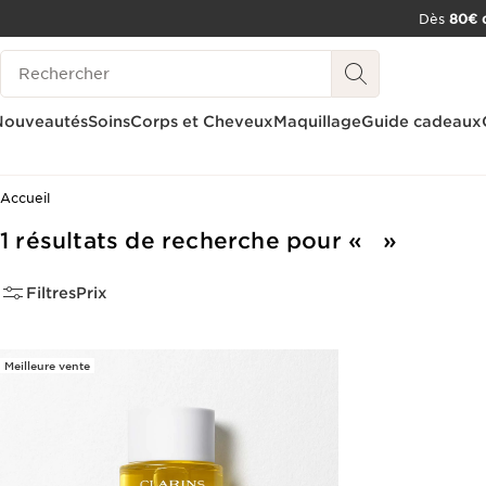
Dès
80€ d
ALLER AU CONTENU
Historique des recherches
CONSULTER LE PIED DE PAGE
OUTIL D'ACCESSIBILITÉ
Nouveautés
Soins
Corps et Cheveux
Maquillage
Guide cadeaux
Accueil
1 résultats de recherche pour
Filtres
Prix
Meilleure vente