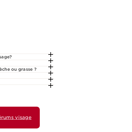
isage?
èche ou grasse ?
érums visage