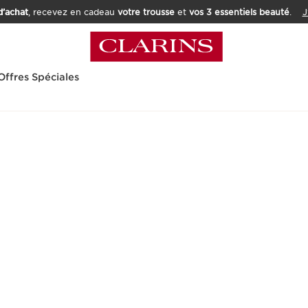
’achat
, recevez en cadeau
votre trousse
et
vos 3 essentiels beauté
.
J
Offres Spéciales