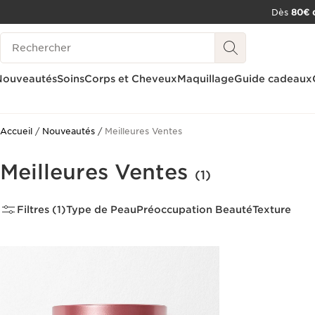
Dès
80€ d
ALLER AU CONTENU
Historique des recherches
CONSULTER LE PIED DE PAGE
OUTIL D'ACCESSIBILITÉ
Nouveautés
Soins
Corps et Cheveux
Maquillage
Guide cadeaux
Accueil
Nouveautés
Meilleures Ventes
Meilleures Ventes
(1)
Filtres (1)
Type de Peau
Préoccupation Beauté
Texture