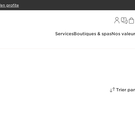
’en profite
Services
Boutiques & spas
Nos valeu
Trier par