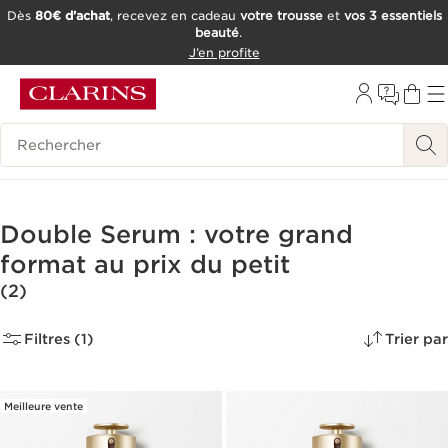
Dès
80€ d’achat
, recevez en cadeau
votre trousse
et
vos 3 essentiels
beauté
.
ALLER AU CONTENU
J’en profite
CONSULTER LE PIED DE PAGE
OUTIL D'ACCESSIBILITÉ
Historique des recherches
Double Serum : votre grand
format au prix du petit
(2)
Filtres (1)
Trier par
Meilleure vente