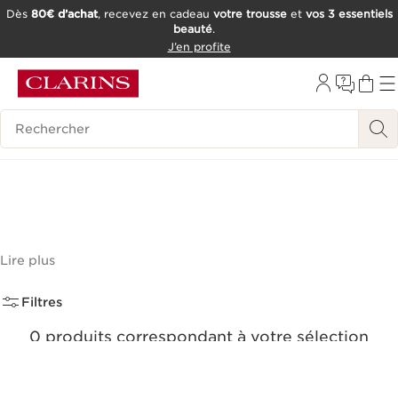
Dès
80€ d’achat
, recevez en cadeau
votre trousse
et
vos 3 essentiels
beauté
.
ALLER AU CONTENU
J’en profite
CONSULTER LE PIED DE PAGE
OUTIL D'ACCESSIBILITÉ
Historique des recherches
Plus de 95 % d’ingrédients
naturels
(0)
Lire plus
Filtres
0 produits correspondant à votre sélection
Réinitialiser tous les filtres