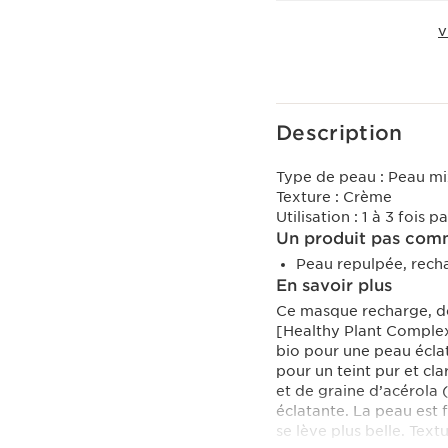
V
Voir le panier
Description
Type de peau :
Peau mi
Texture :
Crème
Utilisation :
1 à 3 fois 
Un produit pas comm
Peau repulpée, rech
En savoir plus
Ce masque recharge, dé
[Healthy Plant Complex]
bio pour une peau écla
pour un teint pur et cl
et de graine d’acérola (
éclatante. La peau est 
se lève plus belle. Text