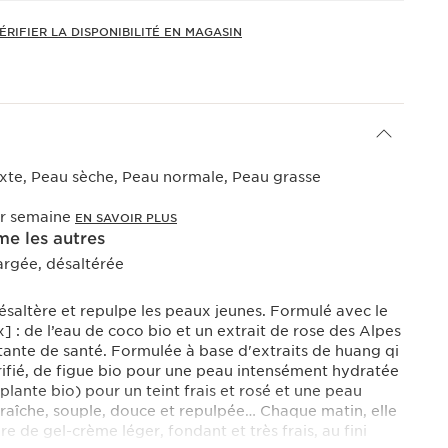
ÉRIFIER LA DISPONIBILITÉ EN MAGASIN
xte, Peau sèche, Peau normale, Peau grasse
par semaine
EN SAVOIR PLUS
e les autres
argée, désaltérée
saltère et repulpe les peaux jeunes. Formulé avec le
 : de l’eau de coco bio et un extrait de rose des Alpes
tante de santé. Formulée à base d'extraits de huang qi
arifié, de figue bio pour une peau intensément hydratée
plante bio) pour un teint frais et rosé et une peau
fraîche, souple, douce et repulpée… Chaque matin, elle
ure de gel-crème léger, fondant et très frais, au fini