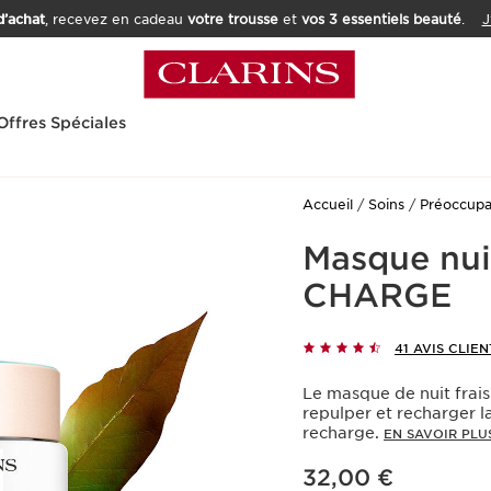
’achat
, recevez en cadeau
votre trousse
et
vos 3 essentiels beauté
.
J
Offres Spéciales
Accueil
Soins
Préoccupa
Masque nui
CHARGE
41 AVIS CLIEN
Le masque de nuit frais
repulper et recharger 
recharge.
EN SAVOIR PLU
Nouveau prix 32,00 €
32,00 €