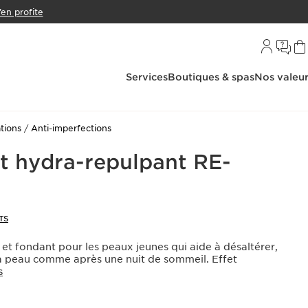
’en profite
Services
Boutiques & spas
Nos valeu
tions
Anti-imperfections
t hydra-repulpant RE-
TS
 et fondant pour les peaux jeunes qui aide à désaltérer,
la peau comme après une nuit de sommeil. Effet
S