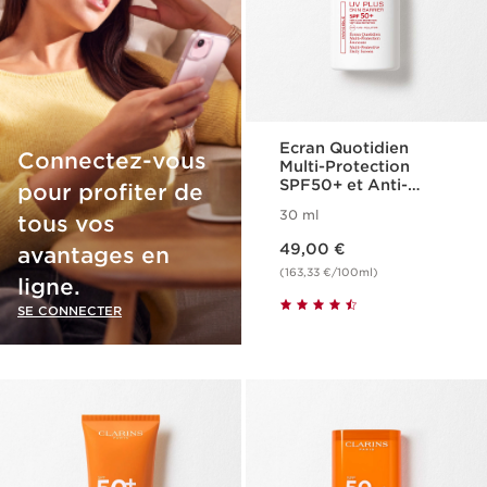
Ecran Quotidien
Connectez-vous
Multi-Protection
SPF50+ et Anti-
pour profiter de
Pollution - UV Plus
30 ml
tous vos
Skin Barrier
Nouveau prix 49,00 €
49,00 €
avantages en
(163,33 €/100ml)
ligne.
SE CONNECTER