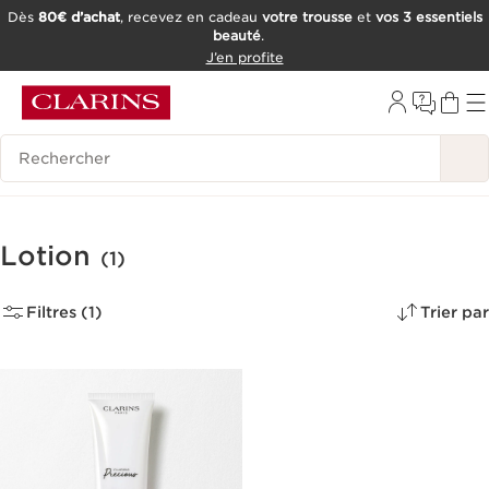
Dès
80€ d’achat
, recevez en cadeau
votre trousse
et
vos 3 essentiels
beauté
.
ALLER AU CONTENU
J’en profite
CONSULTER LE PIED DE PAGE
OUTIL D'ACCESSIBILITÉ
Historique des recherches
Lotion
(1)
Filtres (1)
Trier par