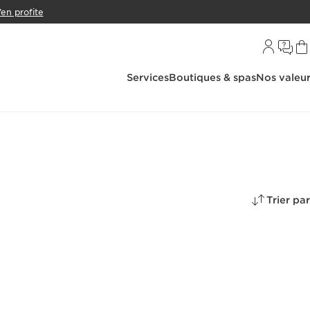
’en profite
Services
Boutiques & spas
Nos valeu
Trier par