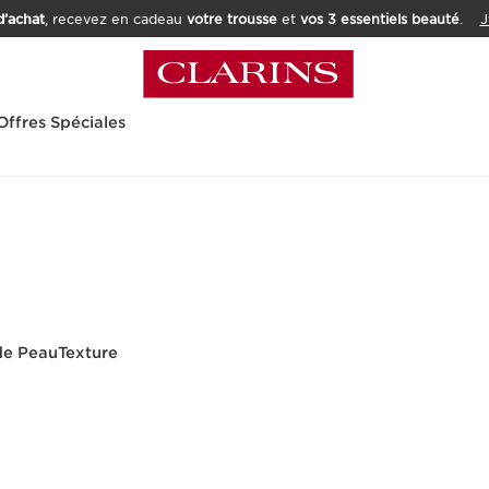
’achat
, recevez en cadeau
votre trousse
et
vos 3 essentiels beauté
.
J
Offres Spéciales
de Peau
Texture