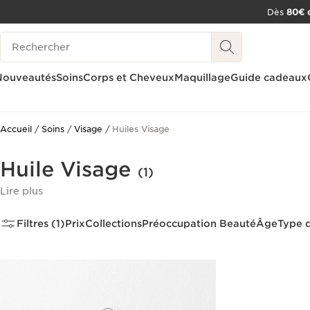
Dès
80€ d
ALLER AU CONTENU
Historique des recherches
CONSULTER LE PIED DE PAGE
OUTIL D'ACCESSIBILITÉ
Nouveautés
Soins
Corps et Cheveux
Maquillage
Guide cadeaux
Accueil
Soins
Visage
Huiles Visage
Huile Visage
(1)
Lire plus
Filtres (1)
Prix
Collections
Préoccupation Beauté
Âge
Type 