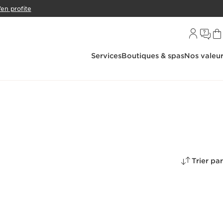
’en profite
Services
Boutiques & spas
Nos valeu
Trier par